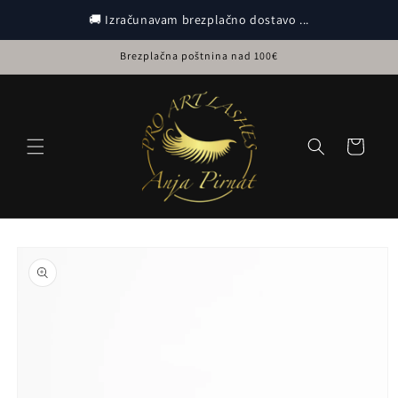
Preskoči
na
🚚 Izračunavam brezplačno dostavo ...
vsebino
Brezplačna poštnina nad 100€
Košarica
Preskoči na
informacije
o izdelku