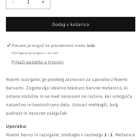
Pomanjšaš
Povečaj
količino
količino
za
za
izdelek
izdelek
Dodaj v košarico
Noemi
Noemi
developer
developer
3%
3%
Prevzem je mogoč na prevzemnem mestu
Izola
,
,
Običajno pripravljeno v 24 urah
50ml
50ml
Prikaži podatke o trgovini
Noemi razvijalec je posebej zasnovan za uporabo z Noemi
barvami. Zagotavlja idealno teksturo barvne mešanice, ki
ostane stabilna in se med nanosom ne razliva, kar omogoča
natančno in kontrolirano delo. Ustvari mehkejši, bolj
pudrast in naraven zaključek.
Uporaba:
Noemi barvo in razvijalec zmešajte v razmerju
1 : 1
. Mešanico