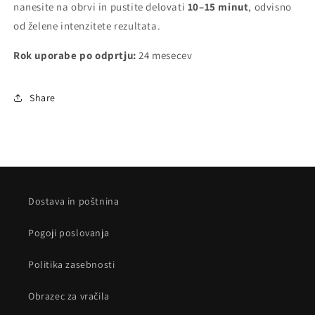
nanesite na obrvi in pustite delovati
10–15 minut
, odvisno
od želene intenzitete rezultata.
Rok uporabe po odprtju:
24 mesecev
Share
Dostava in poštnina
Pogoji poslovanja
Politika zasebnosti
Obrazec za vračila