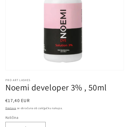
Predstavnostne
vsebine
1
PRO ART LASHES
Noemi developer 3% , 50ml
odprite
v
modalnem
načinu
Redna
€17,40 EUR
cena
Dostava
se obračuna ob zaključku nakupa.
Količina