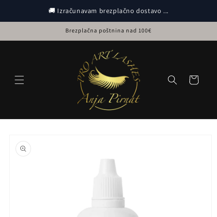
Preskoči
na
🚚 Izračunavam brezplačno dostavo ...
vsebino
Brezplačna poštnina nad 100€
Košarica
Preskoči na
informacije
o izdelku